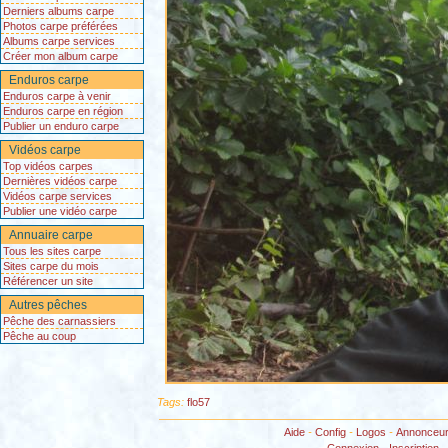
Derniers albums carpe
Photos carpe préférées
Albums carpe services
Créer mon album carpe
Enduros carpe
Enduros carpe à venir
Enduros carpe en région
Publier un enduro carpe
Vidéos carpe
Top vidéos carpes
Dernières vidéos carpe
Vidéos carpe services
Publier une vidéo carpe
Annuaire carpe
Tous les sites carpe
Sites carpe du mois
Référencer un site
Autres pêches
Pêche des carnassiers
Pêche au coup
Tags:
flo57
Aide
-
Config
-
Logos
-
Annonceu