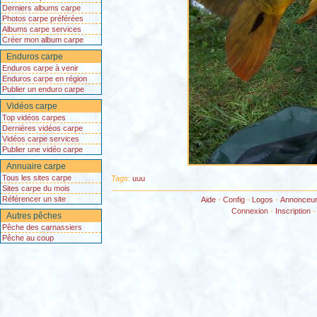
Derniers albums carpe
Photos carpe préférées
Albums carpe services
Créer mon album carpe
Enduros carpe
Enduros carpe à venir
Enduros carpe en région
Publier un enduro carpe
Vidéos carpe
Top vidéos carpes
Dernières vidéos carpe
Vidéos carpe services
Publier une vidéo carpe
Annuaire carpe
Tous les sites carpe
Tags:
uuu
Sites carpe du mois
Référencer un site
Aide
-
Config
-
Logos
-
Annonceu
Connexion
-
Inscription
Autres pêches
Pêche des carnassiers
Pêche au coup