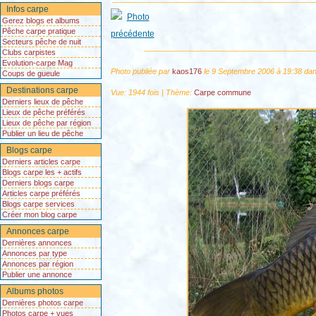
Infos carpe
Gerez blogs et albums
Pêche carpe pratique
Secteurs pêche de nuit
Clubs carpistes
Evolution-carpe Mag
Photo publiée par
kaos176
le 9 Septembre 2006 à 19:38 da
Coups de gueule
Destinations carpe
Vue: 1944 fois | Thème:
Carpe commune
Derniers lieux de pêche
Lieux de pêche préférés
Lieux de pêche par région
Publier un lieu de pêche
Blogs carpe
Derniers articles carpe
Blogs carpe les + actifs
Derniers blogs carpe
Articles carpe préférés
Blogs carpe services
Créer mon blog carpe
Annonces carpe
Dernières annonces
Annonces par type
Annonces par région
Publier une annonce
Albums photos
Dernières photos carpe
Photos carpe + vues