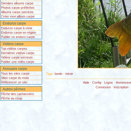
Derniers albums carpe
Photos carpe préférées
Albums carpe services
Créer mon album carpe
Enduros carpe
Enduros carpe à venir
Enduros carpe en région
Publier un enduro carpe
Vidéos carpe
Top vidéos carpes
Dernières vidéos carpe
Vidéos carpe services
Publier une vidéo carpe
Annuaire carpe
Tous les sites carpe
Tags:
beele
-
miroir
Sites carpe du mois
Référencer un site
Aide
-
Config
-
Logos
-
Annonceu
Connexion
-
Inscription
Autres pêches
Pêche des carnassiers
Pêche au coup