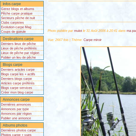
Infos carpe
Gerez blogs et albums
Pêche carpe pratique
Secteurs pêche de nuit
Clubs carpistes
Evolution-carpe Mag
Photo publiée par
mulot
le 31 Août 2006 à 20:41 dans
ma pa
Coups de gueule
Destinations carpe
Vue: 2667 fois | Thème:
Carpe miroir
Derniers lieux de pêche
Lieux de pêche préférés
Lieux de pêche par région
Publier un lieu de pêche
Blogs carpe
Derniers articles carpe
Blogs carpe les + actifs
Derniers blogs carpe
Articles carpe préférés
Blogs carpe services
Créer mon blog carpe
Annonces carpe
Dernières annonces
Annonces par type
Annonces par région
Publier une annonce
Albums photos
Dernières photos carpe
Photos carpe + vues