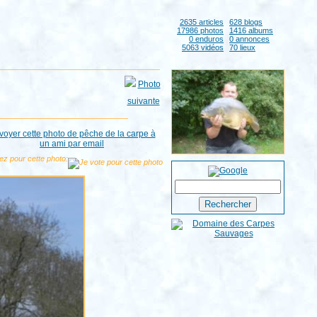
2635 articles
628 blogs
17986 photos
1416 albums
0 enduros
0 annonces
5063 vidéos
70 lieux
ez pour cette photo: