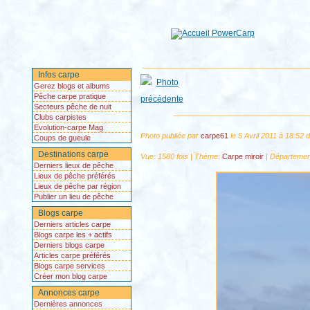
Infos carpe
Gerez blogs et albums
Pêche carpe pratique
Secteurs pêche de nuit
Clubs carpistes
Evolution-carpe Mag
Photo publiée par
carpe61
le 5 Avril 2011 à 18:52
Coups de gueule
Destinations carpe
Vue: 1580 fois | Thème:
Carpe miroir
| Départemen
Derniers lieux de pêche
Lieux de pêche préférés
Lieux de pêche par région
Publier un lieu de pêche
Blogs carpe
Derniers articles carpe
Blogs carpe les + actifs
Derniers blogs carpe
Articles carpe préférés
Blogs carpe services
Créer mon blog carpe
Annonces carpe
Dernières annonces