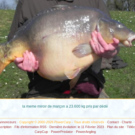
la meme miroir de marçon a 23.600 kg pris par dédé
Annonceurs
- Copyright © 2000-2026 PowerCarp - Tous droits réservés -
Contact
-
Charte
-
scription
-
Fils d'information RSS
-
Dernière évolution: le 11 Février 2023
-
Plan du site
-
Télé
CarpCup
-
PowerPredator
-
PowerAngling