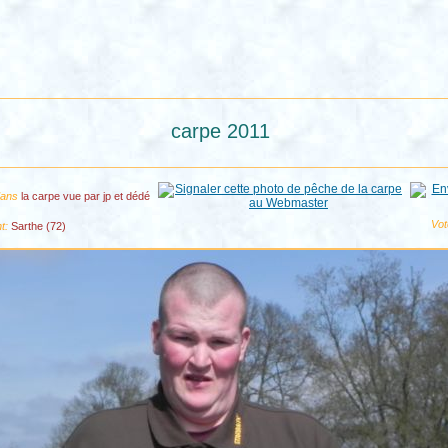
carpe 2011
 dans
la carpe vue par jp et dédé
Vot
t:
Sarthe (72)