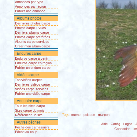
Annonces par type
Annonces par région
Publier une annonce
Albums photos
Dernières photos carpe
Photos carpe + vues
Derniers albums carpe
Photos carpe préférées
Albums carpe services
Créer mon album carpe
Enduros carpe
Enduros carpe à venir
Enduros carpe en région
Publier un enduro carpe
Vidéos carpe
Top vidéos carpes
Dernières vidéos carpe
Vidéos carpe services
Publier une vidéo carpe
Annuaire carpe
Tous les sites carpe
Sites carpe du mois
Tags:
meme
-
poisson
-
marçon
Référencer un site
Autres pêches
Aide
-
Config
-
Logos
-
Pêche des carnassiers
Connexion
-
In
Pêche au coup