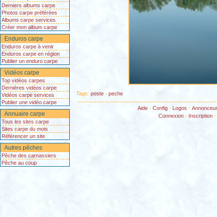
Derniers albums carpe
Photos carpe préférées
Albums carpe services
Créer mon album carpe
Enduros carpe
Enduros carpe à venir
Enduros carpe en région
Publier un enduro carpe
Vidéos carpe
Top vidéos carpes
Dernières vidéos carpe
Tags:
poste
-
peche
Vidéos carpe services
Publier une vidéo carpe
Aide
-
Config
-
Logos
-
Annonceu
Annuaire carpe
Connexion
-
Inscription
Tous les sites carpe
Sites carpe du mois
Référencer un site
Autres pêches
Pêche des carnassiers
Pêche au coup