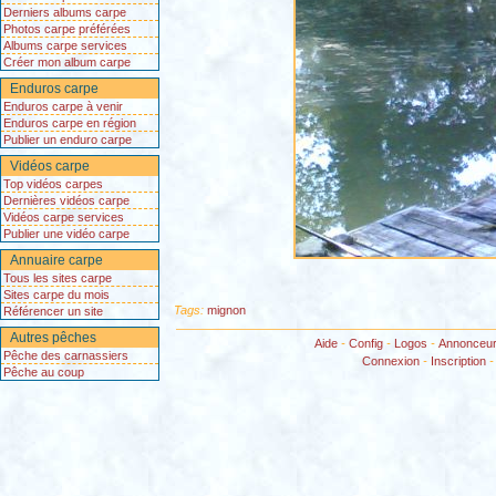
Derniers albums carpe
Photos carpe préférées
Albums carpe services
Créer mon album carpe
Enduros carpe
Enduros carpe à venir
Enduros carpe en région
Publier un enduro carpe
Vidéos carpe
Top vidéos carpes
Dernières vidéos carpe
Vidéos carpe services
Publier une vidéo carpe
Annuaire carpe
Tous les sites carpe
Sites carpe du mois
Tags:
mignon
Référencer un site
Autres pêches
Aide
-
Config
-
Logos
-
Annonceu
Pêche des carnassiers
Connexion
-
Inscription
Pêche au coup