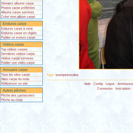
Derniers albums carpe
Photos carpe préférées
Albums carpe services
Créer mon album carpe
Enduros carpe
Enduros carpe à venir
Enduros carpe en région
Publier un enduro carpe
Vidéos carpe
Top vidéos carpes
Dernières vidéos carpe
Vidéos carpe services
Publier une vidéo carpe
Annuaire carpe
Tous les sites carpe
Tags:
teamjokimouline
Sites carpe du mois
Référencer un site
Aide
-
Config
-
Logos
-
Annonceu
Connexion
-
Inscription
Autres pêches
Pêche des carnassiers
Pêche au coup