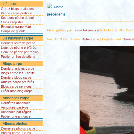
Infos carpe
Gerez blogs et albums
Pêche carpe pratique
Secteurs pêche de nuit
Clubs carpistes
Evolution-carpe Mag
Photo publiée par
Team-Jokimouline
le 1 Mars 2010 à 15:4
Coups de gueule
Destinations carpe
Vue: 1510 fois | Thème:
Autre cliché
| Département:
Gironde
Derniers lieux de pêche
Lieux de pêche préférés
Lieux de pêche par région
Publier un lieu de pêche
Blogs carpe
Derniers articles carpe
Blogs carpe les + actifs
Derniers blogs carpe
Articles carpe préférés
Blogs carpe services
Créer mon blog carpe
Annonces carpe
Dernières annonces
Annonces par type
Annonces par région
Publier une annonce
Albums photos
Dernières photos carpe
Photos carpe + vues