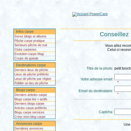
Infos carpe
Conseillez
Gerez blogs et albums
Pêche carpe pratique
Secteurs pêche de nuit
Vous allez reco
Clubs carpistes
Celui-ci recevr
Evolution-carpe Mag
Coups de gueule
Destinations carpe
Titre de la photo:
petit broch
Derniers lieux de pêche
Lieux de pêche préférés
Lieux de pêche par région
Votre adresse email:
*
Publier un lieu de pêche
Blogs carpe
Email du destinataire:
*
Derniers articles carpe
Blogs carpe les + actifs
Derniers blogs carpe
Articles carpe préférés
Captcha:
Blogs carpe services
Créer mon blog carpe
Annonces carpe
Une 
Dernières annonces