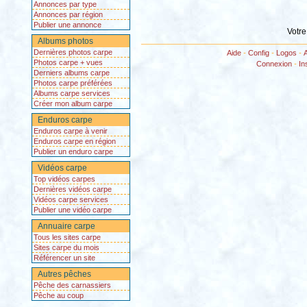
Annonces par type
Annonces par région
Publier une annonce
Votre
Albums photos
Dernières photos carpe
Aide
-
Config
-
Logos
-
Photos carpe + vues
Connexion
-
In
Derniers albums carpe
Photos carpe préférées
Albums carpe services
Créer mon album carpe
Enduros carpe
Enduros carpe à venir
Enduros carpe en région
Publier un enduro carpe
Vidéos carpe
Top vidéos carpes
Dernières vidéos carpe
Vidéos carpe services
Publier une vidéo carpe
Annuaire carpe
Tous les sites carpe
Sites carpe du mois
Référencer un site
Autres pêches
Pêche des carnassiers
Pêche au coup