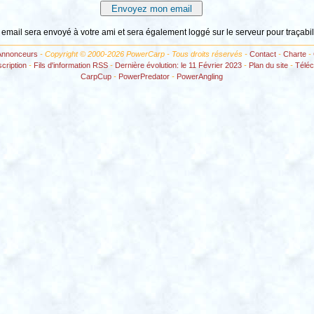
 email sera envoyé à votre ami et sera également loggé sur le serveur pour traçabil
Annonceurs
- Copyright © 2000-2026 PowerCarp - Tous droits réservés -
Contact
-
Charte
-
scription
-
Fils d'information RSS
-
Dernière évolution: le 11 Février 2023
-
Plan du site
-
Télé
CarpCup
-
PowerPredator
-
PowerAngling