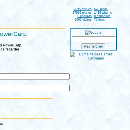
2635 articles
628 blogs
17986 photos
1416 albums
0 enduros
0 annonces
5063 vidéos
70 lieux
 PowerCarp
sur PowerCarp
z de regarder
us