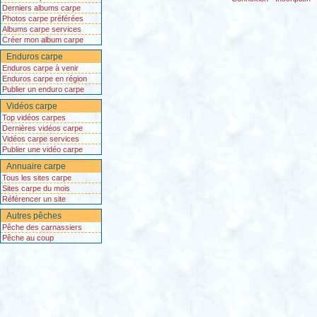
Derniers albums carpe
Photos carpe préférées
Albums carpe services
Créer mon album carpe
Enduros carpe
Enduros carpe à venir
Enduros carpe en région
Publier un enduro carpe
Vidéos carpe
Top vidéos carpes
Dernières vidéos carpe
Vidéos carpe services
Publier une vidéo carpe
Annuaire carpe
Tous les sites carpe
Sites carpe du mois
Référencer un site
Autres pêches
Pêche des carnassiers
Pêche au coup