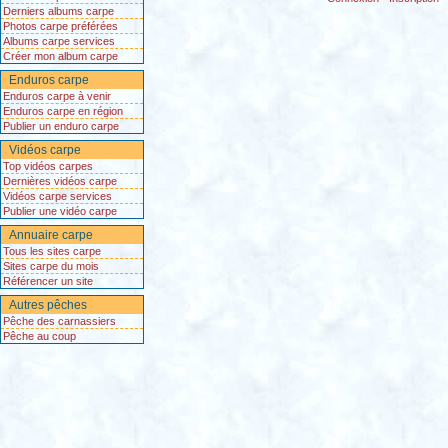
Derniers albums carpe
Photos carpe préférées
Albums carpe services
Créer mon album carpe
Enduros carpe
Enduros carpe à venir
Enduros carpe en région
Publier un enduro carpe
Vidéos carpe
Top vidéos carpes
Dernières vidéos carpe
Vidéos carpe services
Publier une vidéo carpe
Annuaire carpe
Tous les sites carpe
Sites carpe du mois
Référencer un site
Autres pêches
Pêche des carnassiers
Pêche au coup