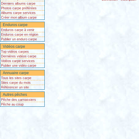
Derniers albums carpe
Photos carpe préférées
Albums carpe services
Créer mon album carpe
Enduros carpe
Enduros carpe à venir
Enduros carpe en région
Publier un enduro carpe
Vidéos carpe
Top vidéos carpes
Dernières vidéos carpe
Vidéos carpe services
Publier une vidéo carpe
Annuaire carpe
Tous les sites carpe
Sites carpe du mois
Référencer un site
Autres pêches
Pêche des carnassiers
Pêche au coup