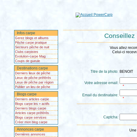
Infos carpe
Conseillez
Gerez blogs et albums
Pêche carpe pratique
Secteurs pêche de nuit
Vous allez reco
Clubs carpistes
Celui-ci recevr
Evolution-carpe Mag
Coups de gueule
Destinations carpe
Titre de la photo:
BENOIT
Derniers lieux de pêche
Lieux de pêche préférés
Lieux de pêche par région
Votre adresse email:
*
Publier un lieu de pêche
Blogs carpe
Email du destinataire:
*
Derniers articles carpe
Blogs carpe les + actifs
Derniers blogs carpe
Articles carpe préférés
Captcha:
Blogs carpe services
Créer mon blog carpe
Annonces carpe
Une 
Dernières annonces