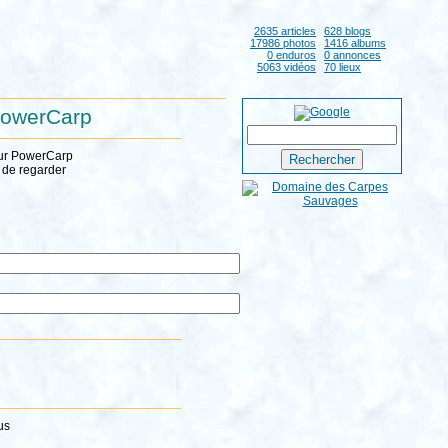
2635 articles
628 blogs
17986 photos
1416 albums
0 enduros
0 annonces
5063 vidéos
70 lieux
 PowerCarp
sur PowerCarp
z de regarder
us