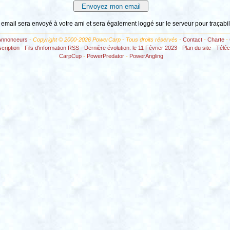
 email sera envoyé à votre ami et sera également loggé sur le serveur pour traçabil
Annonceurs
- Copyright © 2000-2026 PowerCarp - Tous droits réservés -
Contact
-
Charte
-
scription
-
Fils d'information RSS
-
Dernière évolution: le 11 Février 2023
-
Plan du site
-
Télé
CarpCup
-
PowerPredator
-
PowerAngling