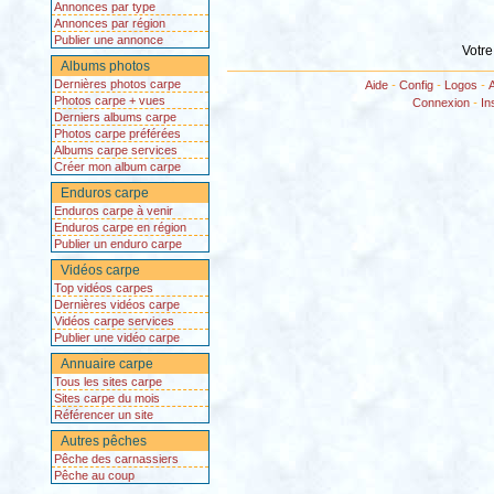
Annonces par type
Annonces par région
Publier une annonce
Votre
Albums photos
Dernières photos carpe
Aide
-
Config
-
Logos
-
Photos carpe + vues
Connexion
-
In
Derniers albums carpe
Photos carpe préférées
Albums carpe services
Créer mon album carpe
Enduros carpe
Enduros carpe à venir
Enduros carpe en région
Publier un enduro carpe
Vidéos carpe
Top vidéos carpes
Dernières vidéos carpe
Vidéos carpe services
Publier une vidéo carpe
Annuaire carpe
Tous les sites carpe
Sites carpe du mois
Référencer un site
Autres pêches
Pêche des carnassiers
Pêche au coup