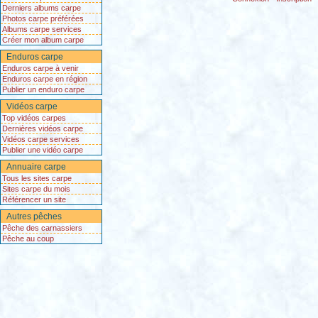
Derniers albums carpe
Photos carpe préférées
Albums carpe services
Créer mon album carpe
Enduros carpe
Enduros carpe à venir
Enduros carpe en région
Publier un enduro carpe
Vidéos carpe
Top vidéos carpes
Dernières vidéos carpe
Vidéos carpe services
Publier une vidéo carpe
Annuaire carpe
Tous les sites carpe
Sites carpe du mois
Référencer un site
Autres pêches
Pêche des carnassiers
Pêche au coup