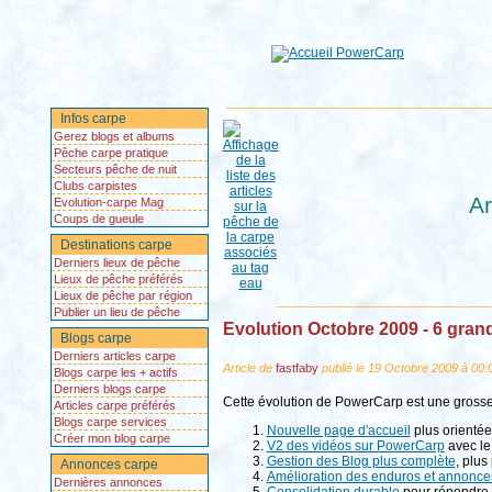
Infos carpe
Gerez blogs et albums
Pêche carpe pratique
Secteurs pêche de nuit
Clubs carpistes
Ar
Evolution-carpe Mag
Coups de gueule
Destinations carpe
Derniers lieux de pêche
Lieux de pêche préférés
Lieux de pêche par région
Publier un lieu de pêche
Evolution Octobre 2009 - 6 gra
Blogs carpe
Derniers articles carpe
Article de
fastfaby
publié le 19 Octobre 2009 à 00:
Blogs carpe les + actifs
Derniers blogs carpe
Cette évolution de PowerCarp est une grosse mi
Articles carpe préférés
Blogs carpe services
Nouvelle page d'accueil
plus orientée
Créer mon blog carpe
V2 des vidéos sur PowerCarp
avec le
Gestion des Blog plus complète
, plus
Annonces carpe
Amélioration des enduros et annonce
Dernières annonces