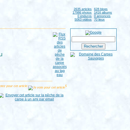
2635 articles
628 blogs
17986 photos
1416 albums
0 enduros
0 annonces
5063 vidéos
70 lieux
u
tez pour cet article:
5