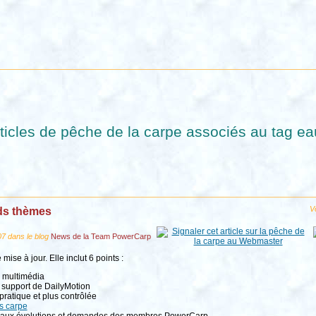
ticles de pêche de la carpe associés au tag ea
Vo
nds thèmes
07 dans le blog
News de la Team PowerCarp
se à jour. Elle inclut 6 points :
 multimédia
 support de DailyMotion
 pratique et plus contrôlée
s carpe