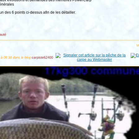
 aux évolutions et demandes des membres PowerCarp
nérales
n des 6 points ci-dessus afin de les détailler.
auté
Vo
 à 08:38 dans le blog
carpiste62400