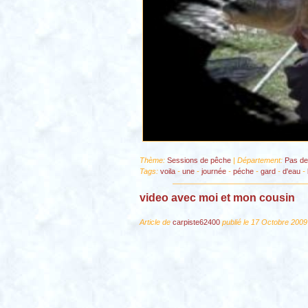
Thème:
Sessions de pêche
| Département:
Pas de
Tags:
voila
-
une
-
journée
-
péche
-
gard
-
d'eau
-
video avec moi et mon cousin
Article de
carpiste62400
publié le 17 Octobre 2009