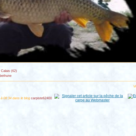
 Calais (62)
bethune
Vo
 à 08:34 dans le blog
carpiste62400