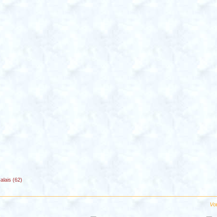
alais (62)
Vot