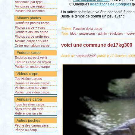
Consolidation durable
pour répondre
Annonces par type
Quelques
adaptations de rubriques
gé
Annonces par région
Publier une annonce
Un article spécifique va être consacré à chacu
Juste le temps de dormir un peu avant!
Albums photos
Dernières photos carpe
Photos carpe + vues
Thème:
Passion de la carpe
Derniers albums carpe
Tags:
blog
-
powercarp
-
admin
-
évolution
-
nouve
Photos carpe préférées
Albums carpe services
voici une commune de17kg300
Créer mon album carpe
Enduros carpe
Article de
carpiste62400
publié le 17 Octobre 2009
Enduros carpe à venir
Enduros carpe en région
Publier un enduro carpe
Vidéos carpe
Top vidéos carpes
Dernières vidéos carpe
Vidéos carpe services
Publier une vidéo carpe
Annuaire carpe
Tous les sites carpe
Sites carpe du mois
Référencer un site
Autres pêches
Pêche des carnassiers
Pêche au coup