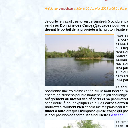
Article de
couzchain
publié le 10 Janvier 2008 à 06:24 dans 
Je quitte le travail très tôt en ce vendredi 5 octobr
rends au Domaine des Carpes Sauvages
pour voir 
devant le portail de la propriété à la nuit tombante
J'avais 
Je posi
canne à 
plus tro
renseig
Sauvage
heures
réelle d
Une jol
a un qui
dernière
jolie pe
Le same
positionne une troisième canne sur le haut-fond de l'a
encore en suspens pour le moment, un joli challenge 
allégrement au niveau des départs et sa productivi
sans doute là pour expliquer cela.
Les carpes entrent
bouillettes tournent bien
et cela me fait plaisir car il s
fumet à faire craquer n'importe quelle carpe qui pa
la composition des fameuses bouillettes
Ancess
.
Le dima
et de R