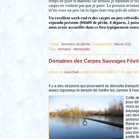
temps de plier le matériel car demain je reprends le tr
carpes ne veulent pas que je parte. Le poisson m’entraî
m’en veux un peu car la ligne était trop près de celui-c
Un excellent week-end et des carpes un peu refroidi
répondu présente (66h00 de pêche, 4 départs, 2 pois
nous avoir accueillis dans ce lieu typiquement sauv
Thème:
Sessions de pêche
| Département:
Marne (51)
Tags:
domaine
-
libertybaits
Domaines des Carpes Sauvages Févri
Article de
couzchain
publié le 29 Avril 2008 à 17:25 dans le 
Il y a des sessions qui pourraient se dérouler tranqui
assez rigoureux le besoin de mettre les cannes à l'ea
Cette d
pour êtr
nous ac
paysage.
ces der
annonce 
René so
que les 
pas mie
petite î