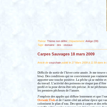
Thème:
Thème non défini
| Département:
Ariège (09)
Tags:
domaine
-
des
-
oiseaux
Carpes Sauvages 18 mars 2009
Article de
couzchain
publié le 27 Mars 2009 à 11:59 dans le
Difficile de sortir de l’hiver cette année. Je me trouv
biwy. Des conditions qui ne conviennent pas vraiment 
apporter une touche positive. La pêche çà se mérite et d
du travail. L’activité des poissons ne risque pas d’êtr
profil et la pose devra être très précise. Je ne pêchera
les premiers pêcheurs de l’année.
J’emploie des appâts qui diffuse lentement et que l’e
Océanic Fish
et de l’autre côté un arôme épice qui va
colonisent le plan d’eau. Des spots à carpes et des refu