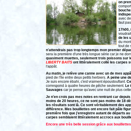
on pren
comport
bouche,
indispe
avec de
faut pas
17h00, 
voudrai
de les 
du mont
tout de 
n'attendrais pas trop longtemps mon premier départ
sera la première d'une très longue série car je ne dorm
quasiment muettes, seulement trois poissons sur l
LIBERTY BAITS
ont littéralement collé les carpes su
l'appât.
Au matin, je relève une canne avec un de mes appâts
pied de l'île entre deux petits herbiers.
A peine une de
Je suis encore ébahi, c'est vraiment époustouflant.
Ce
correspond à quatre heures de pêche seulement.
Le 
Sauvages
car je pense qu'avec une nuit de plus cette
Je n'en crois pas mes notes en rentrant car depuis q
moins de 20 heures, ce ne sont pas moins de 18 dép
les résultats sont là. Ce sont véritablement des app
différence. Mes bouillettes ont encore fait pâle fig
première fois que j'enregistre autant de départs 
carpes semblaient littéralement accrocs aux bouille
Encore une très belle session grâce aux bouillette