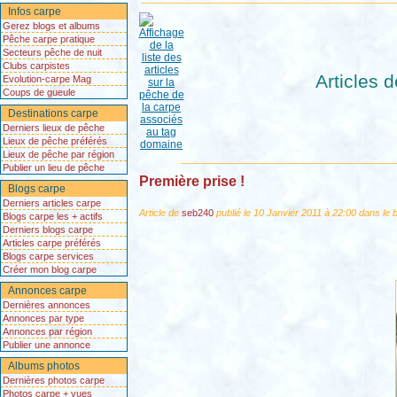
Infos carpe
Gerez blogs et albums
Pêche carpe pratique
Secteurs pêche de nuit
Clubs carpistes
Articles 
Evolution-carpe Mag
Coups de gueule
Destinations carpe
Derniers lieux de pêche
Lieux de pêche préférés
Lieux de pêche par région
Publier un lieu de pêche
Première prise !
Blogs carpe
Derniers articles carpe
Article de
seb240
publié le 10 Janvier 2011 à 22:00 dans le 
Blogs carpe les + actifs
Derniers blogs carpe
Articles carpe préférés
Blogs carpe services
Créer mon blog carpe
Annonces carpe
Dernières annonces
Annonces par type
Annonces par région
Publier une annonce
Albums photos
Dernières photos carpe
Photos carpe + vues