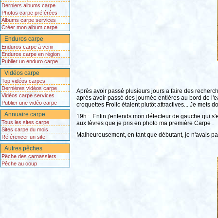
Derniers albums carpe
Photos carpe préférées
Albums carpe services
Créer mon album carpe
Enduros carpe
Enduros carpe à venir
Enduros carpe en région
Publier un enduro carpe
Vidéos carpe
Top vidéos carpes
Dernières vidéos carpe
Après avoir passé plusieurs jours a faire des recherc
Vidéos carpe services
après avoir passé des journée entières au bord de l'e
Publier une vidéo carpe
croquettes Frolic étaient plutôt attractives... Je met
Annuaire carpe
19h : Enfin j'entends mon détecteur de gauche qui s'em
Tous les sites carpe
aux lèvres que je pris en photo ma première Carpe .
Sites carpe du mois
Malheureusement, en tant que débutant, je n'avais pas
Référencer un site
Autres pêches
Pêche des carnassiers
Pêche au coup