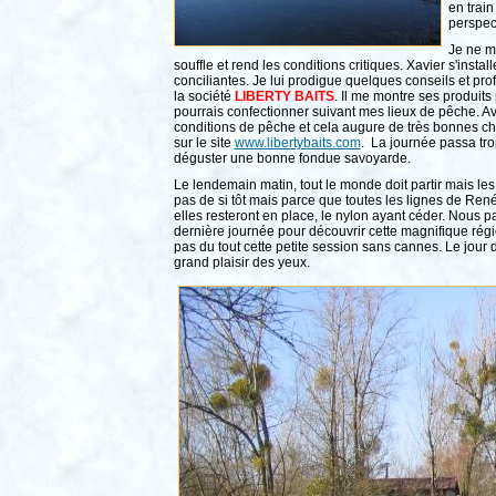
en trai
perspect
Je ne m
souffle et rend les conditions critiques. Xavier s'inst
conciliantes. Je lui prodigue quelques conseils et pro
la société
LIBERTY BAITS
. Il me montre ses produits
pourrais confectionner suivant mes lieux de pêche. A
conditions de pêche et cela augure de très bonnes ch
sur le site
www.libertybaits.com
. La journée passa trop
déguster une bonne fondue savoyarde.
Le lendemain matin, tout le monde doit partir mais les
pas de si tôt mais parce que toutes les lignes de René
elles resteront en place, le nylon ayant céder. Nous p
dernière journée pour découvrir cette magnifique rég
pas du tout cette petite session sans cannes. Le jour 
grand plaisir des yeux.