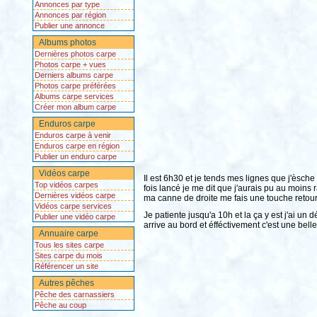
Annonces par type
Annonces par région
Publier une annonce
Albums photos
Dernières photos carpe
Photos carpe + vues
Derniers albums carpe
Photos carpe préférées
Albums carpe services
Créer mon album carpe
Enduros carpe
Enduros carpe à venir
Enduros carpe en région
Publier un enduro carpe
Vidéos carpe
Il est 6h30 et je tends mes lignes que j'èsche
Top vidéos carpes
fois lancé je me dit que j'aurais pu au moins
Dernières vidéos carpe
ma canne de droite me fais une touche retour, 
Vidéos carpe services
Je patiente jusqu'a 10h et la ça y est j'ai u
Publier une vidéo carpe
arrive au bord et éfféctivement c'est une bel
Annuaire carpe
Tous les sites carpe
Sites carpe du mois
Référencer un site
Autres pêches
Pêche des carnassiers
Pêche au coup