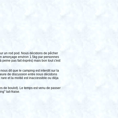
) sur un rod pod. Nous décidons de pêcher
un amorçage environ 1.5kg par personnes
 peine pas fait éxprès) mais bon tout c'est
ous dit que le camping est interdit sur la
'heure de discussion entre nous décidons
 rare et la moitié est inaccessible ou déja
s de boulot). Le temps est venu de passer
g" lait-fraise.