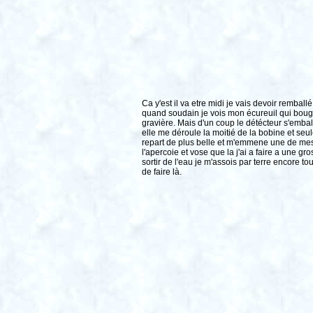
Ca y'est il va etre midi je vais devoir rembal
quand soudain je vois mon écureuil qui bouge
gravière. Mais d'un coup le détécteur s'emball
elle me déroule la moitié de la bobine et seu
repart de plus belle et m'emmene une de mes
l'apercoie et vose que la j'ai a faire a une gr
sortir de l'eau je m'assois par terre encore to
de faire là.