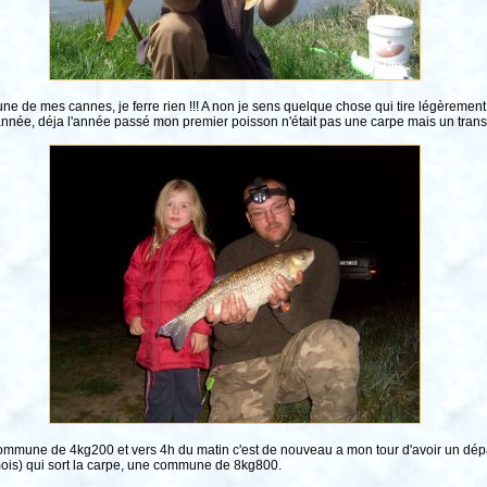
r une de mes cannes, je ferre rien !!! A non je sens quelque chose qui tire légèrem
'année, déja l'année passé mon premier poisson n'était pas une carpe mais un tra
 commune de 4kg200 et vers 4h du matin c'est de nouveau a mon tour d'avoir un dépa
ois) qui sort la carpe, une commune de 8kg800.