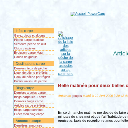
Infos carpe
Gerez blogs et albums
Pêche carpe pratique
Secteurs pêche de nuit
Clubs carpistes
Artic
Evolution-carpe Mag
Coups de gueule
Destinations carpe
Derniers lieux de pêche
Lieux de pêche préférés
Lieux de pêche par région
Publier un lieu de pêche
Belle matinée pour deux belles 
Blogs carpe
Derniers articles carpe
Article de
gouges
publié le 19 Avril 2009 à 20:42 d
Blogs carpe les + actifs
Derniers blogs carpe
Articles carpe préférés
Blogs carpe services
En ce dimanche matin je me décide de faire une
Créer mon blog carpe
minutes de chez moi et que j'ai l'habitude de 
épuisette, tapis de récéption et mes bouillette
Annonces carpe
Dernières annonces