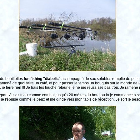
 de bouillettes
fun fishing "diabolic"
accompagné de sac solubles remplie de pellets
 ramené de quoi faire un café, et pour passer le temps un bouquin sur le monde de 
je ferre rien !!! Je hais les touche retour elle ne me reussisse pas trop. Je ramène
n départ. Assez mou comme combat jusqu'a 20 mètres du bord ou la je commence a sen
le je l'épuise comme je peux et me dirige vers mon tapis de réception. Je sort le pe