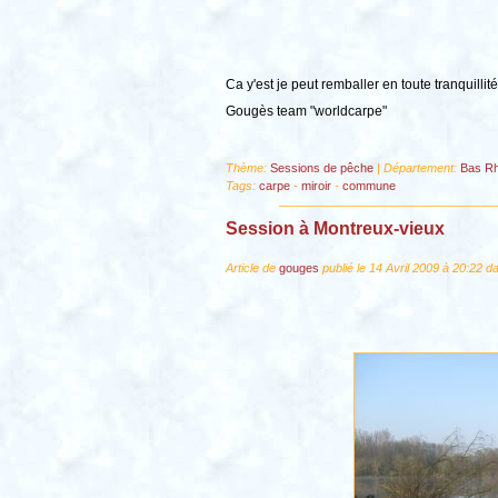
Ca y'est je peut remballer en toute tranquillit
Gougès team "worldcarpe"
Thème:
Sessions de pêche
| Département:
Bas Rh
Tags:
carpe
-
miroir
-
commune
Session à Montreux-vieux
Article de
gouges
publié le 14 Avril 2009 à 20:22 d