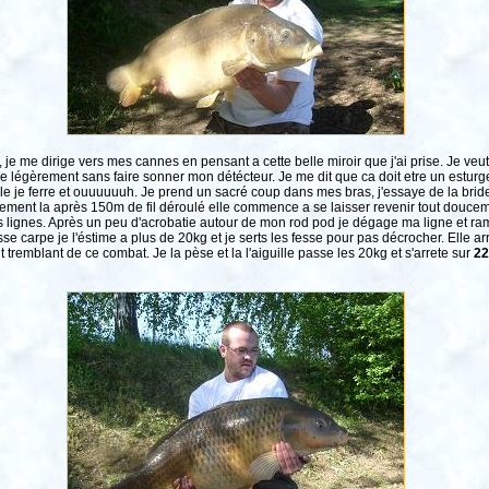
lé, je me dirige vers mes cannes en pensant a cette belle miroir que j'ai prise. Je 
 légèrement sans faire sonner mon détécteur. Je me dit que ca doit etre un esturg
e je ferre et ouuuuuuh. Je prend un sacré coup dans mes bras, j'essaye de la brider m
lement la après 150m de fil déroulé elle commence a se laisser revenir tout douceme
 lignes. Après un peu d'acrobatie autour de mon rod pod je dégage ma ligne et ra
osse carpe je l'éstime a plus de 20kg et je serts les fesse pour pas décrocher. Elle a
ut tremblant de ce combat. Je la pèse et la l'aiguille passe les 20kg et s'arrete sur
22