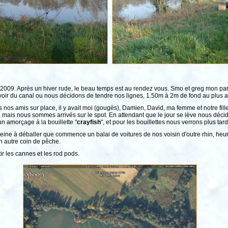
 2009. Après un hiver rude, le beau temps est au rendez vous. Smo et greg mon parl
servoir du canal ou nous décidons de tendre nos lignes, 1.50m à 2m de fond au plus 
os amis sur place, il y avait moi (gougès), Damien, David, ma femme et notre fille C
mais nous sommes arrivés sur le spot. En attendant que le jour se lève nous déci
n amorçage à la bouillette "
crayfish
", et pour les bouillettes nous verrons plus tard
eine à déballer que commence un balai de voitures de nos voisin d'outre rhin, he
 un autre coin de pêche.
ir les cannes et les rod pods.