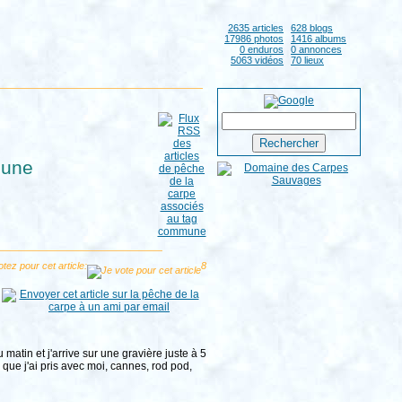
2635 articles
628 blogs
17986 photos
1416 albums
0 enduros
0 annonces
5063 vidéos
70 lieux
mune
tez pour cet article:
8
matin et j'arrive sur une gravière juste à 5
 que j'ai pris avec moi, cannes, rod pod,