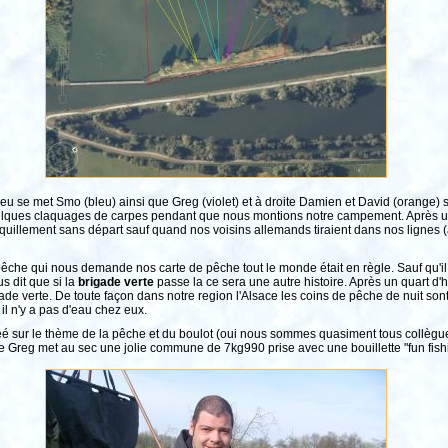
lieu se met Smo (bleu) ainsi que Greg (violet) et à droite Damien et David (orange
elques claquages de carpes pendant que nous montions notre campement. Après 
quillement sans départ sauf quand nos voisins allemands tiraient dans nos lignes (à
êche qui nous demande nos carte de pêche tout le monde était en règle. Sauf qu'il n
s dit que si la
brigade verte
passe la ce sera une autre histoire. Après un quart d
gade verte. De toute façon dans notre region l'Alsace les coins de pêche de nuit sont
 il n'y a pas d'eau chez eux.
é sur le thème de la pêche et du boulot (oui nous sommes quasiment tous collègue
ue Greg met au sec une jolie commune de 7kg990 prise avec une bouillette "fun fishin