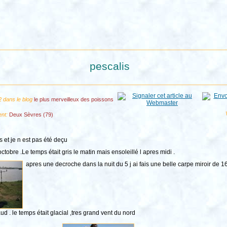
pescalis
2 dans le blog
le plus merveilleux des poissons
ent:
Deux Sèvres (79)
s et je n est pas été deçu
octobre .Le temps était gris le matin mais ensoleillé l apres midi .
apres une decroche dans la nuit du 5 j ai fais une belle carpe miroir de 
ud . le temps était glacial ,tres grand vent du nord