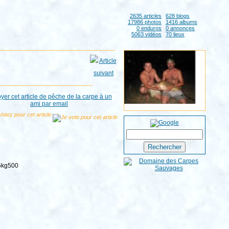
2635 articles
628 blogs
17986 photos
1416 albums
0 enduros
0 annonces
5063 vidéos
70 lieux
Votez pour cet article:
16kg500