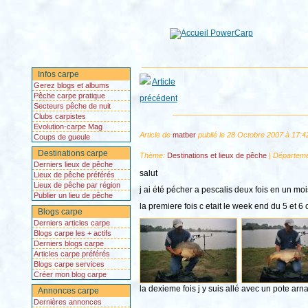
Infos carpe
Gerez blogs et albums
Pêche carpe pratique
Secteurs pêche de nuit
Clubs carpistes
Evolution-carpe Mag
Article de
matber
publié le 28 Octobre 2007 à 17:4
Coups de gueule
Destinations carpe
Thème:
Destinations et lieux de pêche
| Départem
Derniers lieux de pêche
salut
Lieux de pêche préférés
Lieux de pêche par région
j ai été pécher a pescalis deux fois en un moi
Publier un lieu de pêche
la premiere fois c etait le week end du 5 et 6 
Blogs carpe
Derniers articles carpe
Blogs carpe les + actifs
Derniers blogs carpe
Articles carpe préférés
Blogs carpe services
Créer mon blog carpe
la dexieme fois j y suis allé avec un pote arna
Annonces carpe
Dernières annonces