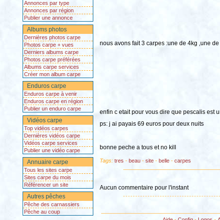
Annonces par type
Annonces par région
Publier une annonce
Albums photos
Dernières photos carpe
nous avons fait 3 carpes :une de 4kg ,une de
Photos carpe + vues
Derniers albums carpe
Photos carpe préférées
Albums carpe services
Créer mon album carpe
Enduros carpe
Enduros carpe à venir
Enduros carpe en région
Publier un enduro carpe
enfin c etait pour vous dire que pescalis est
Vidéos carpe
ps: j ai payais 69 euros pour deux nuits
Top vidéos carpes
Dernières vidéos carpe
Vidéos carpe services
bonne peche a tous et no kill
Publier une vidéo carpe
Tags:
tres
-
beau
-
site
-
belle
-
carpes
Annuaire carpe
Tous les sites carpe
Sites carpe du mois
Référencer un site
Aucun commentaire pour l'instant
Autres pêches
Pêche des carnassiers
Pêche au coup
Aide
-
Config
-
Logos
-