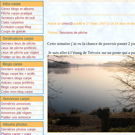
Infos carpe
Gerez blogs et albums
Pêche carpe pratique
Secteurs pêche de nuit
Clubs carpistes
Article de
chnv10
publié le 17 Mars 2007 à 14:18 dans le bl
Evolution-carpe Mag
Coups de gueule
Thème:
Sessions de pêche
Destinations carpe
Cette semaine j’ai eu la chance de pouvoir passer 2 jou
Derniers lieux de pêche
Lieux de pêche préférés
Je suis aller à l’étang de Trévoix sur un poste qui a pa
Lieux de pêche par région
Publier un lieu de pêche
Blogs carpe
Derniers articles carpe
Blogs carpe les + actifs
Derniers blogs carpe
Articles carpe préférés
Blogs carpe services
Créer mon blog carpe
Annonces carpe
Dernières annonces
Annonces par type
Annonces par région
Publier une annonce
Albums photos
Dernières photos carpe
Photos carpe + vues