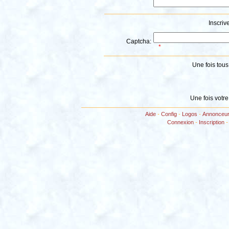
Inscriv
Captcha:
*
Une fois tou
Une fois votre
Aide
-
Config
-
Logos
-
Annonceu
Connexion
-
Inscription