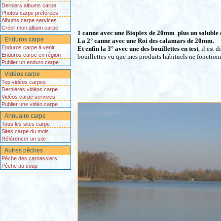
Derniers albums carpe
Photos carpe préférées
Albums carpe services
Créer mon album carpe
1 canne avec une Bioplex de 20mm
plus un soluble 
Enduros carpe
La 2° canne avec une Roi des calamars de 20mm.
Enduros carpe à venir
Et enfin la 3° avec une des bouillettes en test
, il est 
Enduros carpe en région
bouillettes vu que mes produits habituels ne fonction
Publier un enduro carpe
Vidéos carpe
Top vidéos carpes
Dernières vidéos carpe
Vidéos carpe services
Publier une vidéo carpe
Annuaire carpe
Tous les sites carpe
Sites carpe du mois
Référencer un site
Autres pêches
Pêche des carnassiers
Pêche au coup