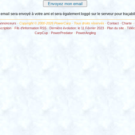
 email sera envoyé à votre ami et sera également loggé sur le serveur pour traçabil
Annonceurs
- Copyright © 2000-2026 PowerCarp - Tous droits réservés -
Contact
-
Charte
-
scription
-
Fils d'information RSS
-
Dernière évolution: le 11 Février 2023
-
Plan du site
-
Télé
CarpCup
-
PowerPredator
-
PowerAngling