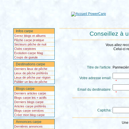
Infos carpe
Conseillez à u
Gerez blogs et albums
Pêche carpe pratique
Secteurs pêche de nuit
Vous allez rec
Clubs carpistes
Celui-ci r
Evolution-carpe Mag
Coups de gueule
Destinations carpe
Titre de l'article:
Pannecière 
Derniers lieux de pêche
Lieux de pêche préférés
Lieux de pêche par région
Votre adresse email:
*
Publier un lieu de pêche
Blogs carpe
Email du destinataire:
*
Derniers articles carpe
Blogs carpe les + actifs
Derniers blogs carpe
Articles carpe préférés
Captcha:
Blogs carpe services
Créer mon blog carpe
Annonces carpe
Une 
Dernières annonces