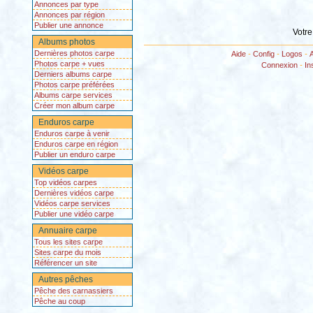
Annonces par type
Annonces par région
Publier une annonce
Votre
Albums photos
Dernières photos carpe
Aide
-
Config
-
Logos
-
Photos carpe + vues
Connexion
-
In
Derniers albums carpe
Photos carpe préférées
Albums carpe services
Créer mon album carpe
Enduros carpe
Enduros carpe à venir
Enduros carpe en région
Publier un enduro carpe
Vidéos carpe
Top vidéos carpes
Dernières vidéos carpe
Vidéos carpe services
Publier une vidéo carpe
Annuaire carpe
Tous les sites carpe
Sites carpe du mois
Référencer un site
Autres pêches
Pêche des carnassiers
Pêche au coup