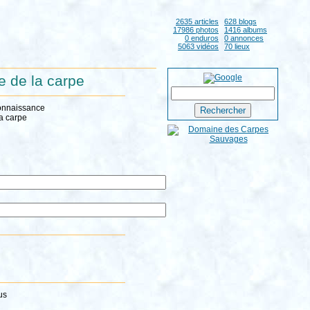
2635 articles
628 blogs
17986 photos
1416 albums
0 enduros
0 annonces
5063 vidéos
70 lieux
he de la carpe
connaissance
la carpe
us