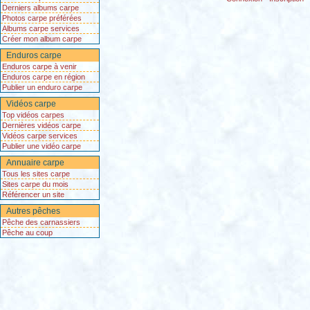
Derniers albums carpe
Photos carpe préférées
Albums carpe services
Créer mon album carpe
Enduros carpe
Enduros carpe à venir
Enduros carpe en région
Publier un enduro carpe
Vidéos carpe
Top vidéos carpes
Dernières vidéos carpe
Vidéos carpe services
Publier une vidéo carpe
Annuaire carpe
Tous les sites carpe
Sites carpe du mois
Référencer un site
Autres pêches
Pêche des carnassiers
Pêche au coup