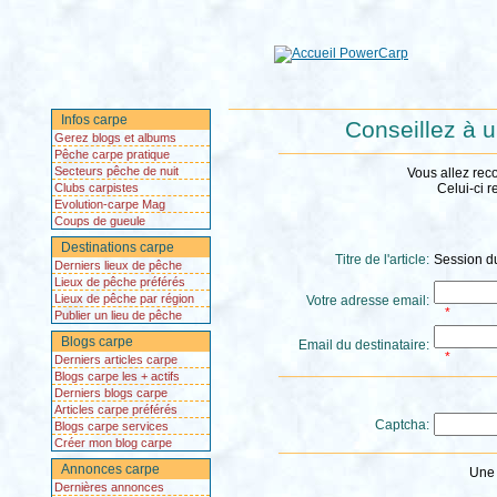
Infos carpe
Conseillez à u
Gerez blogs et albums
Pêche carpe pratique
Secteurs pêche de nuit
Vous allez rec
Clubs carpistes
Celui-ci r
Evolution-carpe Mag
Coups de gueule
Destinations carpe
Titre de l'article:
Session d
Derniers lieux de pêche
Lieux de pêche préférés
Lieux de pêche par région
Votre adresse email:
*
Publier un lieu de pêche
Blogs carpe
Email du destinataire:
*
Derniers articles carpe
Blogs carpe les + actifs
Derniers blogs carpe
Articles carpe préférés
Captcha:
Blogs carpe services
Créer mon blog carpe
Annonces carpe
Une 
Dernières annonces