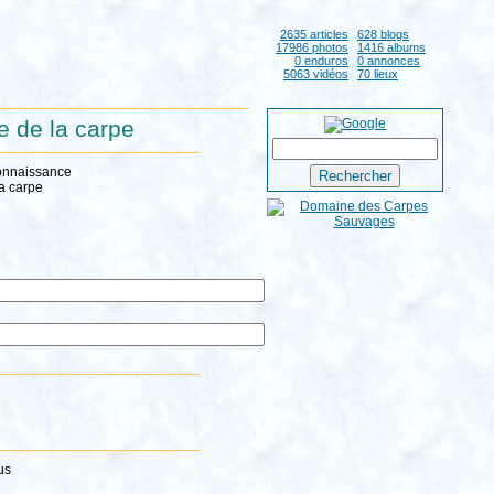
2635 articles
628 blogs
17986 photos
1416 albums
0 enduros
0 annonces
5063 vidéos
70 lieux
he de la carpe
connaissance
la carpe
us