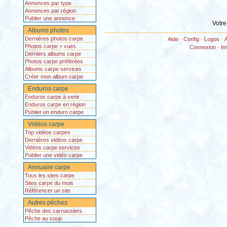
Annonces par type
Annonces par région
Publier une annonce
Votre
Albums photos
Dernières photos carpe
Aide
-
Config
-
Logos
-
Photos carpe + vues
Connexion
-
In
Derniers albums carpe
Photos carpe préférées
Albums carpe services
Créer mon album carpe
Enduros carpe
Enduros carpe à venir
Enduros carpe en région
Publier un enduro carpe
Vidéos carpe
Top vidéos carpes
Dernières vidéos carpe
Vidéos carpe services
Publier une vidéo carpe
Annuaire carpe
Tous les sites carpe
Sites carpe du mois
Référencer un site
Autres pêches
Pêche des carnassiers
Pêche au coup