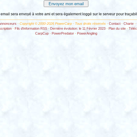
 email sera envoyé à votre ami et sera également loggé sur le serveur pour traçabil
Annonceurs
- Copyright © 2000-2026 PowerCarp - Tous droits réservés -
Contact
-
Charte
-
scription
-
Fils d'information RSS
-
Dernière évolution: le 11 Février 2023
-
Plan du site
-
Télé
CarpCup
-
PowerPredator
-
PowerAngling