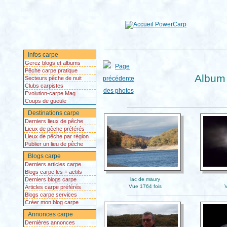
Infos carpe
Gerez blogs et albums
Pêche carpe pratique
Album 
Secteurs pêche de nuit
Clubs carpistes
Evolution-carpe Mag
Coups de gueule
Destinations carpe
Derniers lieux de pêche
Lieux de pêche préférés
Lieux de pêche par région
Publier un lieu de pêche
Blogs carpe
Derniers articles carpe
Blogs carpe les + actifs
Derniers blogs carpe
lac de maury
Vue 1764 fois
V
Articles carpe préférés
Blogs carpe services
Créer mon blog carpe
Annonces carpe
Dernières annonces