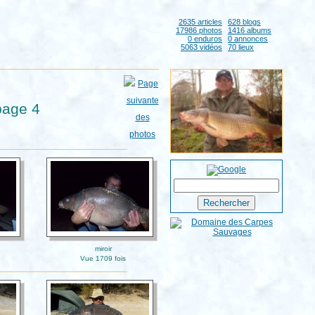
2635 articles
628 blogs
17986 photos
1416 albums
0 enduros
0 annonces
5063 vidéos
70 lieux
page 4
miroir
Vue 1709 fois