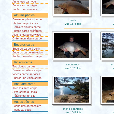
Annonces par type
Annonces par région
Publier une annonce
Albums photos
Dernières photos carpe
miroir
Photos carpe + vues
Vue 1675 fois
V
Derniers albums carpe
Photos carpe préférées
Albums carpe services
Créer mon album carpe
Enduros carpe
Enduros carpe à venir
Enduros carpe en région
Publier un enduro carpe
Vidéos carpe
carpe miroir
st
Top vidéos carpes
Vue 1576 fois
V
Dernières vidéos carpe
Vidéos carpe services
Publier une vidéo carpe
Annuaire carpe
Tous les sites carpe
Sites carpe du mois
Référencer un site
Autres pêches
Pêche des carnassiers
st et de cantales
Pêche au coup
Vue 1641 fois
V