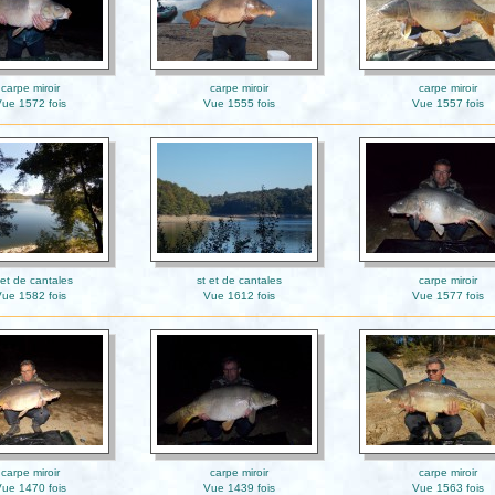
carpe miroir
carpe miroir
carpe miroir
ue 1572 fois
Vue 1555 fois
Vue 1557 fois
 et de cantales
st et de cantales
carpe miroir
ue 1582 fois
Vue 1612 fois
Vue 1577 fois
carpe miroir
carpe miroir
carpe miroir
ue 1470 fois
Vue 1439 fois
Vue 1563 fois