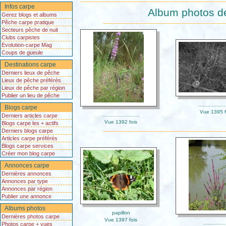
Infos carpe
Album photos de
Gerez blogs et albums
Pêche carpe pratique
Secteurs pêche de nuit
Clubs carpistes
Evolution-carpe Mag
Coups de gueule
Destinations carpe
Derniers lieux de pêche
Lieux de pêche préférés
Lieux de pêche par région
Publier un lieu de pêche
..................
Blogs carpe
Vue 1395 f
.........................
Derniers articles carpe
Vue 1392 fois
Blogs carpe les + actifs
Derniers blogs carpe
Articles carpe préférés
Blogs carpe services
Créer mon blog carpe
Annonces carpe
Dernières annonces
Annonces par type
Annonces par région
Publier une annonce
Albums photos
papillon
Dernières photos carpe
Vue 1397 fois
...............
Photos carpe + vues