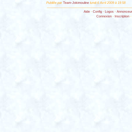
Publiêe par
Team-Jokimouline
lundi 6 Avril 2009 à 19:58
Aide
-
Config
-
Logos
-
Annonceu
Connexion
-
Inscription