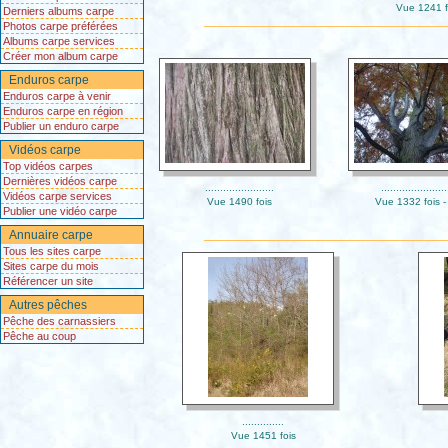
Vue 1241 f
Derniers albums carpe
Photos carpe préférées
Albums carpe services
Créer mon album carpe
Enduros carpe
Enduros carpe à venir
Enduros carpe en région
Publier un enduro carpe
Vidéos carpe
Top vidéos carpes
Dernières vidéos carpe
.......................
......................
Vidéos carpe services
Vue 1490 fois
Vue 1332 fois -
Publier une vidéo carpe
Annuaire carpe
Tous les sites carpe
Sites carpe du mois
Référencer un site
Autres pêches
Pêche des carnassiers
Pêche au coup
..............
Vue 1451 fois