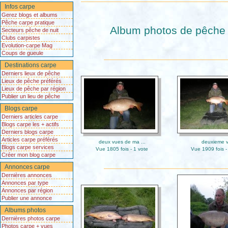
Infos carpe
Gerez blogs et albums
Pêche carpe pratique
Album photos de pêche d
Secteurs pêche de nuit
Clubs carpistes
Evolution-carpe Mag
Coups de gueule
Destinations carpe
Derniers lieux de pêche
Lieux de pêche préférés
Lieux de pêche par région
Publier un lieu de pêche
Blogs carpe
Derniers articles carpe
Blogs carpe les + actifs
Derniers blogs carpe
Articles carpe préférés
deux vues de ma ...
deuxieme 
Blogs carpe services
Vue 1805 fois - 1 vote
Vue 1909 fois -
Créer mon blog carpe
Annonces carpe
Dernières annonces
Annonces par type
Annonces par région
Publier une annonce
Albums photos
Dernières photos carpe
Photos carpe + vues