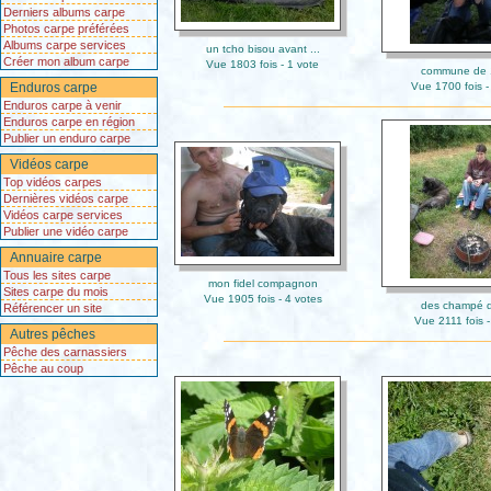
Derniers albums carpe
Photos carpe préférées
Albums carpe services
un tcho bisou avant ...
Créer mon album carpe
Vue 1803 fois - 1 vote
commune de
Enduros carpe
Vue 1700 fois -
Enduros carpe à venir
Enduros carpe en région
Publier un enduro carpe
Vidéos carpe
Top vidéos carpes
Dernières vidéos carpe
Vidéos carpe services
Publier une vidéo carpe
Annuaire carpe
Tous les sites carpe
mon fidel compagnon
Sites carpe du mois
Vue 1905 fois - 4 votes
des champé d
Référencer un site
Vue 2111 fois -
Autres pêches
Pêche des carnassiers
Pêche au coup