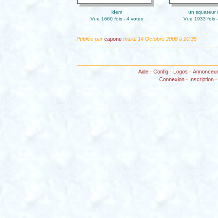
idem
un squateur d
Vue 1660 fois - 4 votes
Vue 1933 fois -
Publiêe par
capone
mardi 14 Octobre 2008 à 20:35
Aide
-
Config
-
Logos
-
Annonceu
Connexion
-
Inscription