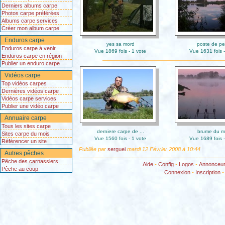
Derniers albums carpe
Photos carpe préférées
Albums carpe services
Créer mon album carpe
Enduros carpe
yes sa mord
poste de p
Enduros carpe à venir
Vue 1869 fois - 1 vote
Vue 1631 fois -
Enduros carpe en région
Publier un enduro carpe
Vidéos carpe
Top vidéos carpes
Dernières vidéos carpe
Vidéos carpe services
Publier une vidéo carpe
Annuaire carpe
Tous les sites carpe
derniere carpe de ...
brume du m
Sites carpe du mois
Vue 1560 fois - 1 vote
Vue 1689 fois -
Référencer un site
Publiêe par
serguei
mardi 12 Février 2008 à 10:44
Autres pêches
Pêche des carnassiers
Aide
-
Config
-
Logos
-
Annonceu
Pêche au coup
Connexion
-
Inscription