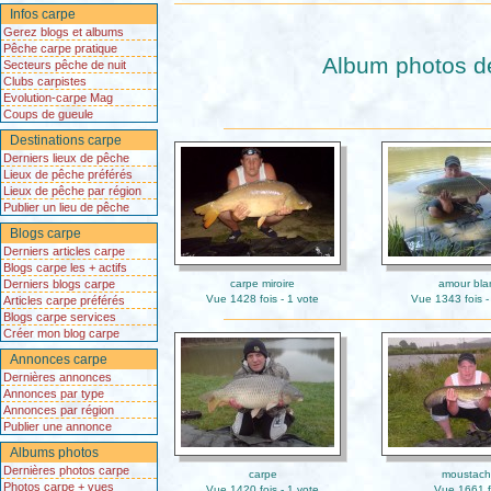
Infos carpe
Gerez blogs et albums
Pêche carpe pratique
Album photos de
Secteurs pêche de nuit
Clubs carpistes
Evolution-carpe Mag
Coups de gueule
Destinations carpe
Derniers lieux de pêche
Lieux de pêche préférés
Lieux de pêche par région
Publier un lieu de pêche
Blogs carpe
Derniers articles carpe
Blogs carpe les + actifs
Derniers blogs carpe
carpe miroire
amour bla
Vue 1428 fois - 1 vote
Vue 1343 fois -
Articles carpe préférés
Blogs carpe services
Créer mon blog carpe
Annonces carpe
Dernières annonces
Annonces par type
Annonces par région
Publier une annonce
Albums photos
Dernières photos carpe
carpe
moustac
Photos carpe + vues
Vue 1420 fois - 1 vote
Vue 1661 f