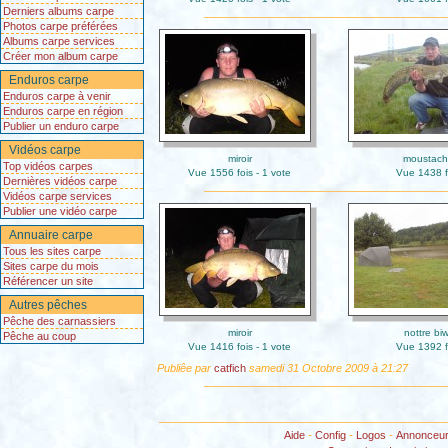
Derniers albums carpe
Photos carpe préférées
Albums carpe services
Créer mon album carpe
Enduros carpe
Enduros carpe à venir
Enduros carpe en région
Publier un enduro carpe
Vidéos carpe
miroir
moustac
Top vidéos carpes
Vue 1556 fois - 1 vote
Vue 1438 f
Dernières vidéos carpe
Vidéos carpe services
Publier une vidéo carpe
Annuaire carpe
Tous les sites carpe
Sites carpe du mois
Référencer un site
Autres pêches
Pêche des carnassiers
miroir
nottre bi
Pêche au coup
Vue 1416 fois - 1 vote
Vue 1392 f
Publiêe par
catfich
samedi 31 Octobre 2009 à 21:27
Aide
-
Config
-
Logos
-
Annonceu