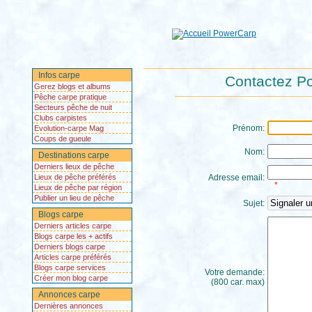
Infos carpe
Contactez Po
Gerez blogs et albums
Pêche carpe pratique
Secteurs pêche de nuit
Clubs carpistes
Prénom:
Evolution-carpe Mag
Coups de gueule
Nom:
Destinations carpe
Derniers lieux de pêche
Lieux de pêche préférés
Adresse email:
*
Lieux de pêche par région
Publier un lieu de pêche
Sujet:
Blogs carpe
Derniers articles carpe
Blogs carpe les + actifs
Derniers blogs carpe
Articles carpe préférés
Blogs carpe services
Votre demande:
Créer mon blog carpe
(800 car. max)
Annonces carpe
Dernières annonces