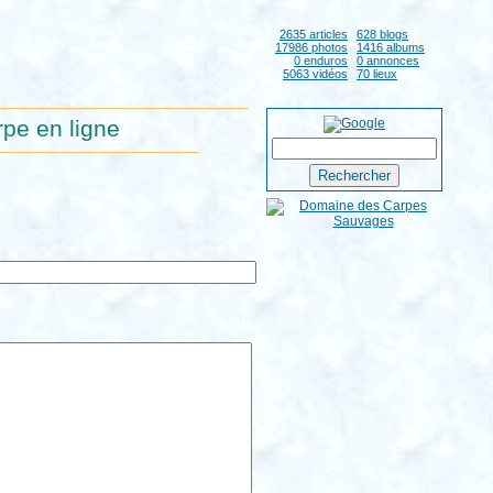
2635 articles
628 blogs
17986 photos
1416 albums
0 enduros
0 annonces
5063 vidéos
70 lieux
pe en ligne