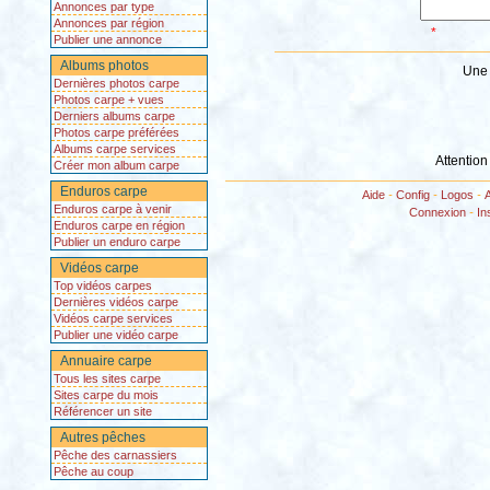
Annonces par type
Annonces par région
*
Publier une annonce
Albums photos
Une 
Dernières photos carpe
Photos carpe + vues
Derniers albums carpe
Photos carpe préférées
Albums carpe services
Attention
Créer mon album carpe
Enduros carpe
Aide
-
Config
-
Logos
-
Enduros carpe à venir
Connexion
-
In
Enduros carpe en région
Publier un enduro carpe
Vidéos carpe
Top vidéos carpes
Dernières vidéos carpe
Vidéos carpe services
Publier une vidéo carpe
Annuaire carpe
Tous les sites carpe
Sites carpe du mois
Référencer un site
Autres pêches
Pêche des carnassiers
Pêche au coup