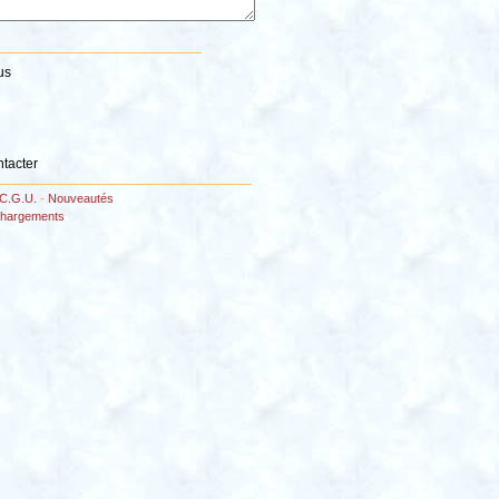
us
ntacter
C.G.U.
-
Nouveautés
chargements