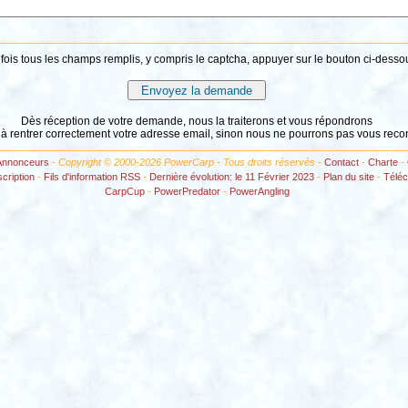
fois tous les champs remplis, y compris le captcha, appuyer sur le bouton ci-desso
Dès réception de votre demande, nous la traiterons et vous répondrons
 à rentrer correctement votre adresse email, sinon nous ne pourrons pas vous reco
Annonceurs
- Copyright © 2000-2026 PowerCarp - Tous droits réservés -
Contact
-
Charte
-
scription
-
Fils d'information RSS
-
Dernière évolution: le 11 Février 2023
-
Plan du site
-
Télé
CarpCup
-
PowerPredator
-
PowerAngling