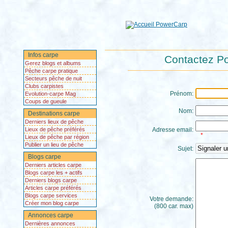
Infos carpe
Contactez Po
Gerez blogs et albums
Pêche carpe pratique
Secteurs pêche de nuit
Clubs carpistes
Prénom:
Evolution-carpe Mag
Coups de gueule
Nom:
Destinations carpe
Derniers lieux de pêche
Lieux de pêche préférés
Adresse email:
*
Lieux de pêche par région
Publier un lieu de pêche
Sujet:
Blogs carpe
Derniers articles carpe
Blogs carpe les + actifs
Derniers blogs carpe
Articles carpe préférés
Blogs carpe services
Votre demande:
Créer mon blog carpe
(800 car. max)
Annonces carpe
Dernières annonces