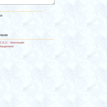
us
ntacter
C.G.U.
-
Nouveautés
chargements