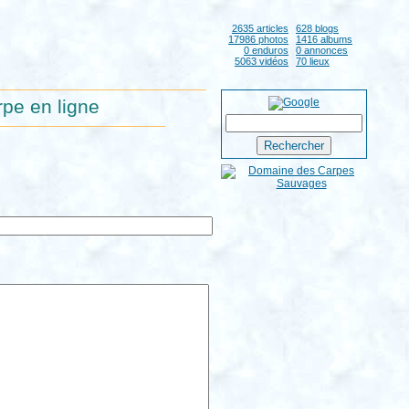
2635 articles
628 blogs
17986 photos
1416 albums
0 enduros
0 annonces
5063 vidéos
70 lieux
pe en ligne