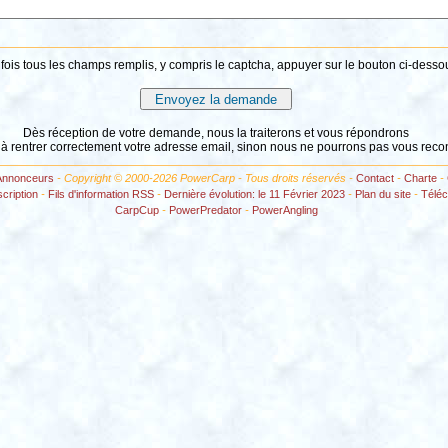
fois tous les champs remplis, y compris le captcha, appuyer sur le bouton ci-desso
Dès réception de votre demande, nous la traiterons et vous répondrons
 à rentrer correctement votre adresse email, sinon nous ne pourrons pas vous reco
Annonceurs
- Copyright © 2000-2026 PowerCarp - Tous droits réservés -
Contact
-
Charte
-
scription
-
Fils d'information RSS
-
Dernière évolution: le 11 Février 2023
-
Plan du site
-
Télé
CarpCup
-
PowerPredator
-
PowerAngling