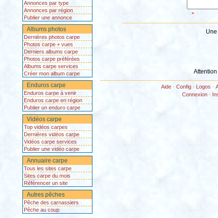
Annonces par type
Annonces par région
*
Publier une annonce
Albums photos
Une 
Dernières photos carpe
Photos carpe + vues
Derniers albums carpe
Photos carpe préférées
Albums carpe services
Attention
Créer mon album carpe
Enduros carpe
Aide
-
Config
-
Logos
-
Enduros carpe à venir
Connexion
-
In
Enduros carpe en région
Publier un enduro carpe
Vidéos carpe
Top vidéos carpes
Dernières vidéos carpe
Vidéos carpe services
Publier une vidéo carpe
Annuaire carpe
Tous les sites carpe
Sites carpe du mois
Référencer un site
Autres pêches
Pêche des carnassiers
Pêche au coup