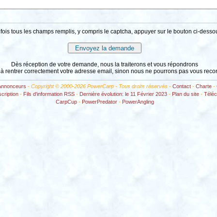
fois tous les champs remplis, y compris le captcha, appuyer sur le bouton ci-desso
Dès réception de votre demande, nous la traiterons et vous répondrons
 à rentrer correctement votre adresse email, sinon nous ne pourrons pas vous reco
Annonceurs
- Copyright © 2000-2026 PowerCarp - Tous droits réservés -
Contact
-
Charte
-
scription
-
Fils d'information RSS
-
Dernière évolution: le 11 Février 2023
-
Plan du site
-
Télé
CarpCup
-
PowerPredator
-
PowerAngling