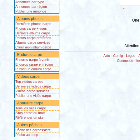
Annonces par type
Annonces par région
*
Publier une annonce
Albums photos
Une 
Dernières photos carpe
Photos carpe + vues
Derniers albums carpe
Photos carpe préférées
Albums carpe services
Attention
Créer mon album carpe
Enduros carpe
Aide
-
Config
-
Logos
-
Enduros carpe à venir
Connexion
-
In
Enduros carpe en région
Publier un enduro carpe
Vidéos carpe
Top vidéos carpes
Dernières vidéos carpe
Vidéos carpe services
Publier une vidéo carpe
Annuaire carpe
Tous les sites carpe
Sites carpe du mois
Référencer un site
Autres pêches
Pêche des carnassiers
Pêche au coup