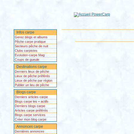
Infos carpe
Gerez blogs et albums
Pêche carpe pratique
Secteurs pêche de nuit
Clubs carpistes
Evolution-carpe Mag
Coups de gueule
Destinations carpe
Derniers lieux de pêche
Lieux de pêche préférés
Lieux de pêche par région
Publier un lieu de pêche
Blogs carpe
Derniers articles carpe
Blogs carpe les + actifs
Derniers blogs carpe
Articles carpe préférés
Blogs carpe services
Créer mon blog carpe
Annonces carpe
Dernières annonces