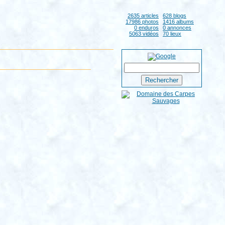
2635 articles
628 blogs
17986 photos
1416 albums
0 enduros
0 annonces
5063 vidéos
70 lieux