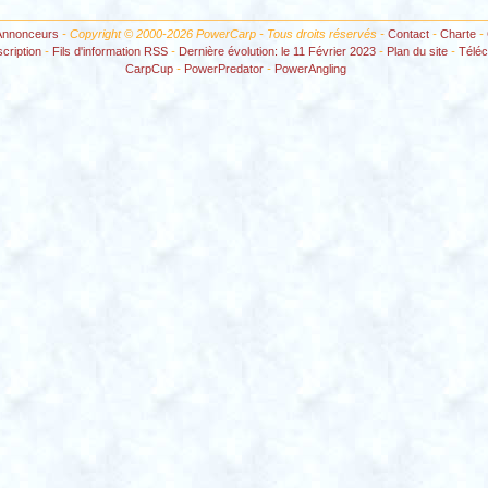
Annonceurs
- Copyright © 2000-2026 PowerCarp - Tous droits réservés -
Contact
-
Charte
-
scription
-
Fils d'information RSS
-
Dernière évolution: le 11 Février 2023
-
Plan du site
-
Télé
CarpCup
-
PowerPredator
-
PowerAngling