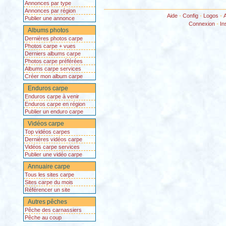
Annonces par type
Annonces par région
Aide
-
Config
-
Logos
-
Publier une annonce
Connexion
-
In
Albums photos
Dernières photos carpe
Photos carpe + vues
Derniers albums carpe
Photos carpe préférées
Albums carpe services
Créer mon album carpe
Enduros carpe
Enduros carpe à venir
Enduros carpe en région
Publier un enduro carpe
Vidéos carpe
Top vidéos carpes
Dernières vidéos carpe
Vidéos carpe services
Publier une vidéo carpe
Annuaire carpe
Tous les sites carpe
Sites carpe du mois
Référencer un site
Autres pêches
Pêche des carnassiers
Pêche au coup