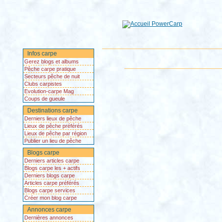
Infos carpe
Gerez blogs et albums
Pêche carpe pratique
Secteurs pêche de nuit
Clubs carpistes
Evolution-carpe Mag
Coups de gueule
Destinations carpe
Derniers lieux de pêche
Lieux de pêche préférés
Lieux de pêche par région
Publier un lieu de pêche
Blogs carpe
Derniers articles carpe
Blogs carpe les + actifs
Derniers blogs carpe
Articles carpe préférés
Blogs carpe services
Créer mon blog carpe
Annonces carpe
Dernières annonces