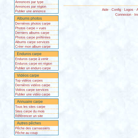
Annonces par type
Annonces par région
Aide
-
Config
-
Logos
-
Publier une annonce
Connexion
-
In
Albums photos
Dernières photos carpe
Photos carpe + vues
Derniers albums carpe
Photos carpe préférées
Albums carpe services
Créer mon album carpe
Enduros carpe
Enduros carpe à venir
Enduros carpe en région
Publier un enduro carpe
Vidéos carpe
Top vidéos carpes
Dernières vidéos carpe
Vidéos carpe services
Publier une vidéo carpe
Annuaire carpe
Tous les sites carpe
Sites carpe du mois
Référencer un site
Autres pêches
Pêche des carnassiers
Pêche au coup