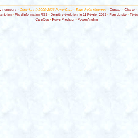
Annonceurs
- Copyright © 2000-2026 PowerCarp - Tous droits réservés -
Contact
-
Charte
-
scription
-
Fils d'information RSS
-
Dernière évolution: le 11 Février 2023
-
Plan du site
-
Télé
CarpCup
-
PowerPredator
-
PowerAngling