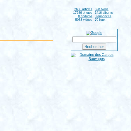
2635 articles
628 blogs
17986 photos
1416 albums
0 enduros
0 annonces
5063 vidéos
70 lieux